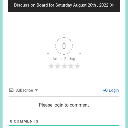
Next
Discussion Board for Saturday August 20th , 2022
post:
0
Article Rating
Subscribe
Login
Please login to comment
0
COMMENTS