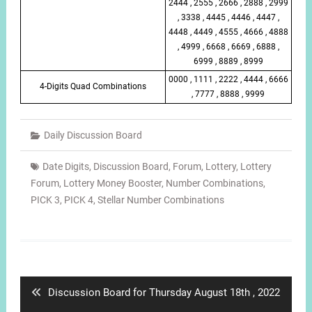
2444 , 2555 , 2666 , 2888 , 2999
, 3338 , 4445 , 4446 , 4447 ,
4448 , 4449 , 4555 , 4666 , 4888
, 4999 , 6668 , 6669 , 6888 ,
6999 , 8889 , 8999
0000 , 1111 , 2222 , 4444 , 6666
4-Digits Quad Combinations
, 7777 , 8888 , 9999
Daily Discussion Board
Date Digits
,
Discussion Board
,
Forum
,
Lottery
,
Lottery
Forum
,
Lottery Money Booster
,
Number Combinations
,
PICK 3
,
PICK 4
,
Stellar Number Combinations
Post
navigation
Previous
Discussion Board for Thursday August 18th , 2022
post: