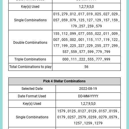
Key(s) Used
1,2,7,9,5,0
015 , 279 , 012 , 017 , 019 , 025 , 027 , 029 ,
Single Combinations
057 , 059 , 079 , 125 , 127 , 129 , 157 , 159 ,
179 , 257 , 259 , 579
155 , 112 , 099 , 077 , 055 , 022 , 011 , 009 ,
007 , 005 , 002 , 001 , 115 , 117 , 119 , 122 ,
Double Combinations
177 , 199 , 225 , 227 , 229 , 255 , 277 , 299 ,
557 , 559 , 577 , 599 , 779 , 799
Triple Combinations
000 , 111 , 222 , 555 , 777 , 999
Total Combinations to play
56
Pick 4 Stellar Combinations
Selected Date
2022-08-19
Date Format Used
DD-MM-YYYY
Key(s) Used
1,2,7,9,5,0
1579 , 0125 , 0127 , 0129 , 0157 , 0159 ,
Single Combinations
0179 , 0257 , 2579 , 0259 , 0279 , 0579 ,
1257 , 1259 , 1279