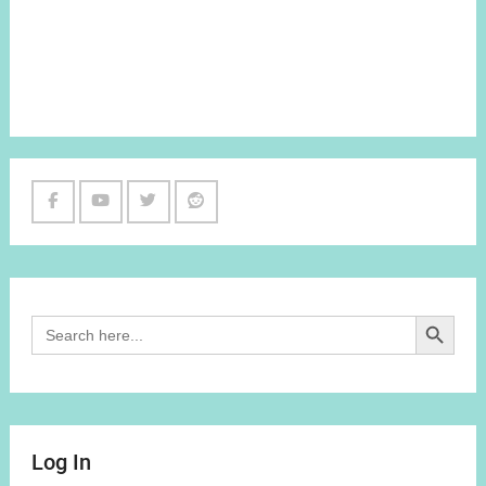
Facebook
Youtube
Twitter
Reddit
Channel
Search Button
Search
for:
Log In