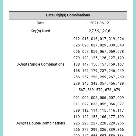
Date Digit(s) Combinations
Date
2021-06-12
Key(s) Used
2,7,5,9,1,2,0,6
012 , 015 , 016 , 017 , 019 , 024 ,
025 , 026 , 027 , 029 , 039 , 048 ,
056 , 057 , 059 , 067 , 069 , 078 ,
079 , 123 , 125 , 126 , 127 , 129 ,
3-Digits Single Combinations
138 , 147 , 156 , 157 , 159 , 167 ,
168 , 169 , 179 , 237 , 246 , 249 ,
256 , 257 , 258 , 259 , 267 , 269 ,
279 , 345 , 348 , 357 , 456 , 489 ,
567 , 569 , 579 , 678 , 679
001 , 002 , 005 , 006 , 007 , 009 ,
011 , 022 , 033 , 055 , 066 , 077 ,
099 , 112 , 114 , 115 , 116 , 117 ,
119 , 122 , 155 , 166 , 177 , 199 ,
3-Digits Double Combinations
225 , 226 , 227 , 228 , 229 , 255 ,
266 , 277 , 299 , 336 , 339 , 366 ,
399 , 447 , 556 , 557 , 559 , 566 ,