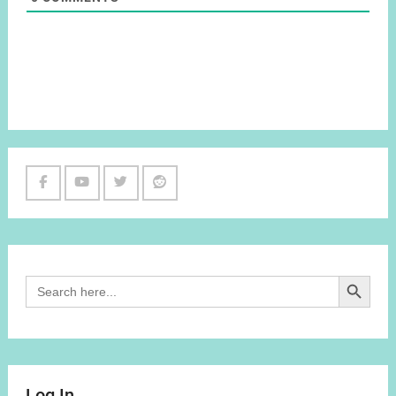
Facebook
Youtube
Twitter
Reddit
Channel
Search Button
Search
for:
Log In