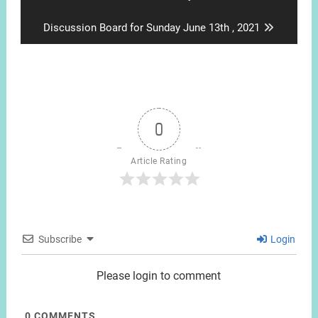
post:
Next
Discussion Board for Sunday June 13th , 2021
post:
0
Article Rating
Subscribe
Login
Please login to comment
0
COMMENTS