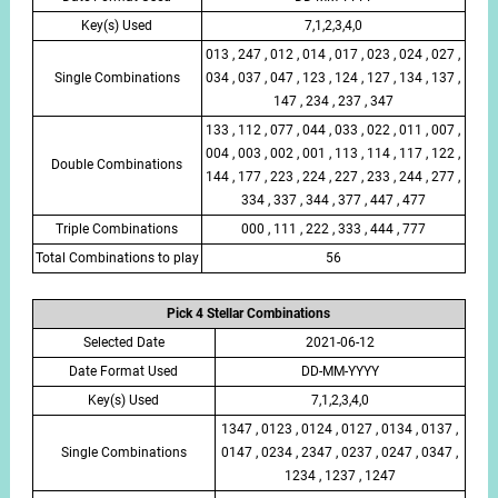
Key(s) Used
7,1,2,3,4,0
013 , 247 , 012 , 014 , 017 , 023 , 024 , 027 ,
Single Combinations
034 , 037 , 047 , 123 , 124 , 127 , 134 , 137 ,
147 , 234 , 237 , 347
133 , 112 , 077 , 044 , 033 , 022 , 011 , 007 ,
004 , 003 , 002 , 001 , 113 , 114 , 117 , 122 ,
Double Combinations
144 , 177 , 223 , 224 , 227 , 233 , 244 , 277 ,
334 , 337 , 344 , 377 , 447 , 477
Triple Combinations
000 , 111 , 222 , 333 , 444 , 777
Total Combinations to play
56
Pick 4 Stellar Combinations
Selected Date
2021-06-12
Date Format Used
DD-MM-YYYY
Key(s) Used
7,1,2,3,4,0
1347 , 0123 , 0124 , 0127 , 0134 , 0137 ,
Single Combinations
0147 , 0234 , 2347 , 0237 , 0247 , 0347 ,
1234 , 1237 , 1247