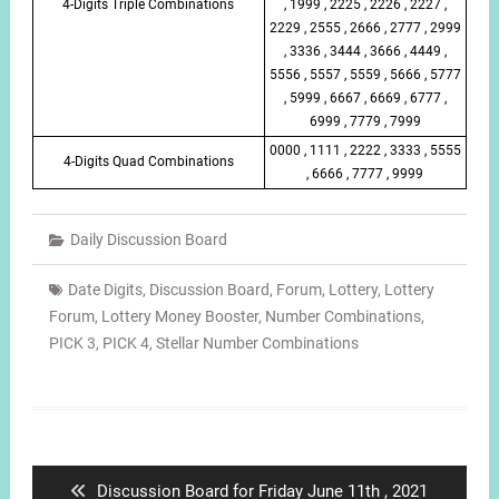
4-Digits Triple Combinations
, 1999 , 2225 , 2226 , 2227 ,
2229 , 2555 , 2666 , 2777 , 2999
, 3336 , 3444 , 3666 , 4449 ,
5556 , 5557 , 5559 , 5666 , 5777
, 5999 , 6667 , 6669 , 6777 ,
6999 , 7779 , 7999
0000 , 1111 , 2222 , 3333 , 5555
4-Digits Quad Combinations
, 6666 , 7777 , 9999
Daily Discussion Board
Date Digits
,
Discussion Board
,
Forum
,
Lottery
,
Lottery
Forum
,
Lottery Money Booster
,
Number Combinations
,
PICK 3
,
PICK 4
,
Stellar Number Combinations
Post
navigation
Previous
Discussion Board for Friday June 11th , 2021